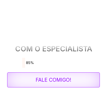
FALE AGORA MESMO
COM O ESPECIALISTA
Você está quase lá.
85%
FALE COMIGO!