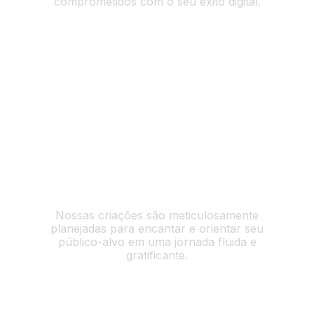
comprometidos com o seu êxito digital.
Experiência do Usuário Superior
Nossas criações são meticulosamente
planejadas para encantar e orientar seu
público-alvo em uma jornada fluida e
gratificante.