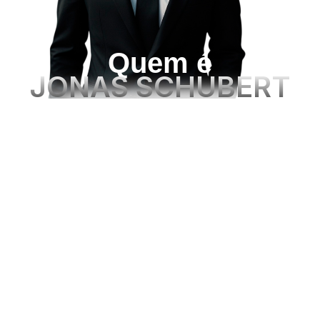
Quem é
JONAS SCHUBERT
Especialista em Marketing Digital, Web Design e
Programação, com mais de 20 anos de experiência.
Nos últimos 4 anos, gerenciou mais de 5 milhões em
campanhas de marketing digital, se consolidando
como referência no mercado.
Google Partner, com todas as certificações
internacionais Google, e
Gestor de I.A
,
desenvolvendo agentes digitais, automações
inteligentes e soluções personalizadas que
potencializam resultados.
Expert em integrações de WhatsApp, Instagram,
Telegram e soluções web, entrega inovação e
eficiência para transformar estratégias em
conquistas.