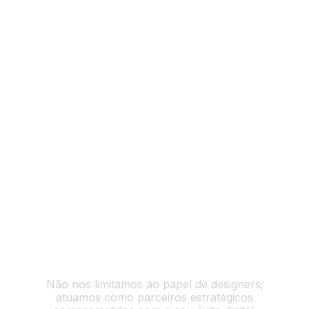
Design Personalizado
Nossa equipe criativa é dedicada a conceber
designs exclusivos que refletem a identidade
e os princípios da sua marca.
Estratégia Centrada em Resultados
Não nos limitamos ao papel de designers;
atuamos como parceiros estratégicos