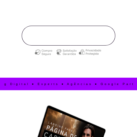
Vamos impulsionar juntos o sucesso do seu
negócio?
Fale com o especialista
igital ● Experts ● Agências ● Google Partner 