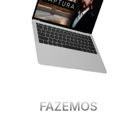
O QUE
FAZEMOS
Aqui na Agência Desmics, desenvolvemos páginas de
vendas, landing pages e sites de alta performance,
unindo designs cativantes a estratégias otimizadas
para maximizar conversões. Cada projeto é